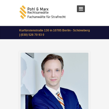
Kurfürstenstraße 130 in 10785 Berlin - Schöneberg
| (030) 526 70 93 0