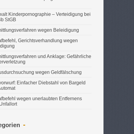
alt Kinderpornographie – Verteidigung bei
4b StGB
ittlungsverfahren wegen Beleidigung
afbefehl, Gerichtsverhandlung wegen
idigung
ittlungsverfahren und Anklage: Gefährliche
erverletzung
usdurchsuchung wegen Geldfälschung
vorwurf: Einfacher Diebstahl von Bargeld
Automat
afbefehl wegen unerlaubten Entfernens
nfallort
egorien