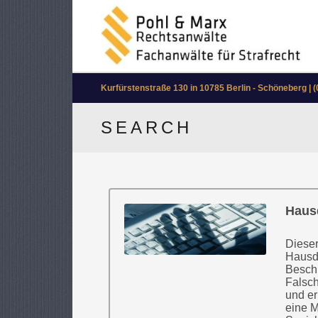
Kurfürstenstraße 130 in 10785 Berlin - Schöneberg | (
SEARCH
Haus
Dieser
Hausd
Beschu
Falsch
und er
eine M