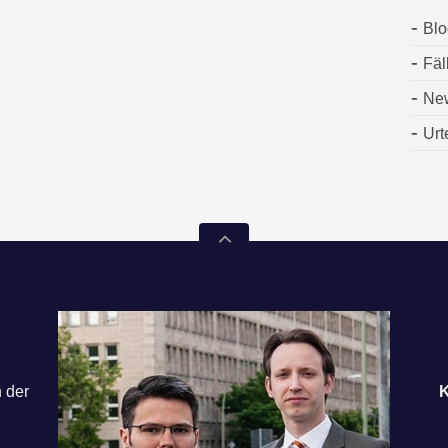
Blo
Fäl
Ne
Urt
n der
K