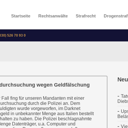
Startseite
Rechtsanwälte
Strafrecht
Drogenstraf
030) 526 70 93 0
Neu
durchsuchung wegen Geldfälschung
Tat
 Fall fing für unseren Mandanten mit einer
Dieb
urchsuchung durch die Polizei an. Dem
ldigten wurde vorgeworfen, im Darknet
Ups
geld in unbekannter Menge aus Italien bestellt
Belä
halten zu haben. Die Polizei beschlagnahmte
enge Datenträger, u.a. Computer und
Vie