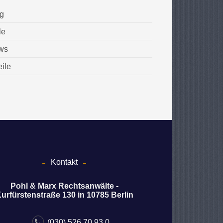
g
le
ws
eile
Kontakt
Pohl & Marx Rechtsanwälte -
urfürstenstraße 130 in 10785 Berlin
(030) 526 70 93 0