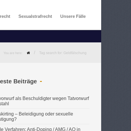
recht
Sexualstrafrecht
Unsere Fälle
/
Tag search for: Geldfälschung
You are here:
este Beiträge
vorwurf als Beschuldigter wegen Tatvorwurf
stahl
kirting – Beleidigung oder sexuelle
stigung?
le Verfahren: Anti-Doping / AMG / AO in