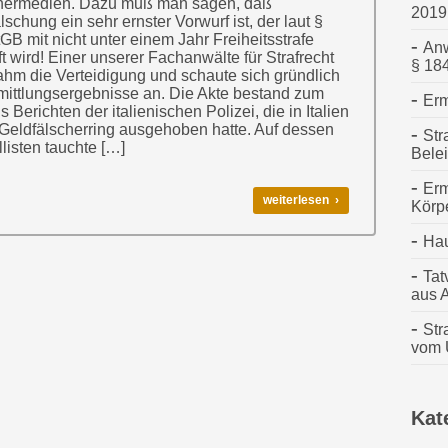
hermedien. Dazu muß man sagen, daß
2019
lschung ein sehr ernster Vorwurf ist, der laut §
GB mit nicht unter einem Jahr Freiheitsstrafe
Anw
ft wird! Einer unserer Fachanwälte für Strafrecht
§ 18
hm die Verteidigung und schaute sich gründlich
mittlungsergebnisse an. Die Akte bestand zum
Erm
s Berichten der italienischen Polizei, die in Italien
Geldfälscherring ausgehoben hatte. Auf dessen
Str
llisten tauchte […]
Bele
Erm
weiterlesen ›
Körp
Ha
Tat
aus 
Str
vom U
Kat