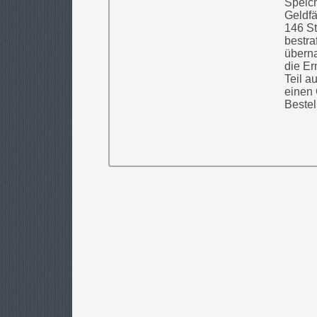
Speic
Geldfä
146 St
bestra
überna
die Er
Teil au
einen 
Bestel