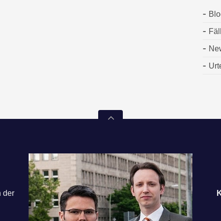
Blo
Fäl
Ne
Urt
n der
K