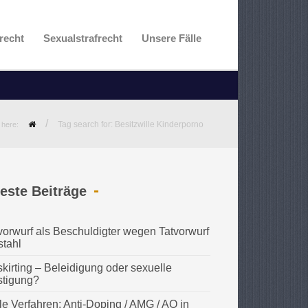
recht
Sexualstrafrecht
Unsere Fälle
/
Tag search for: Besitzwille Kinderporno
 here:
este Beiträge
vorwurf als Beschuldigter wegen Tatvorwurf
stahl
kirting – Beleidigung oder sexuelle
stigung?
le Verfahren: Anti-Doping / AMG / AO in