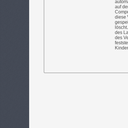
automa
auf de
Comput
diese 
gespei
löscht
des La
des Ve
festst
Kinder