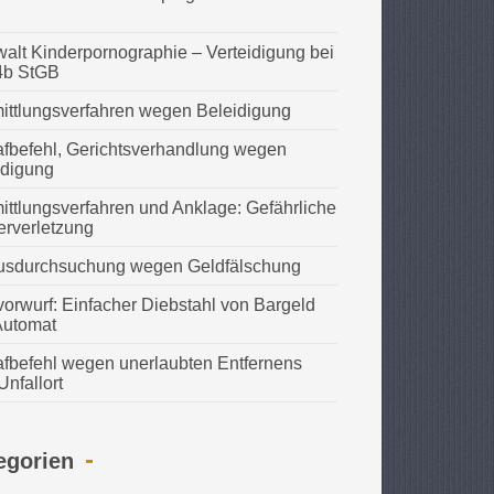
alt Kinderpornographie – Verteidigung bei
4b StGB
ittlungsverfahren wegen Beleidigung
afbefehl, Gerichtsverhandlung wegen
idigung
ittlungsverfahren und Anklage: Gefährliche
erverletzung
usdurchsuchung wegen Geldfälschung
vorwurf: Einfacher Diebstahl von Bargeld
Automat
afbefehl wegen unerlaubten Entfernens
nfallort
egorien