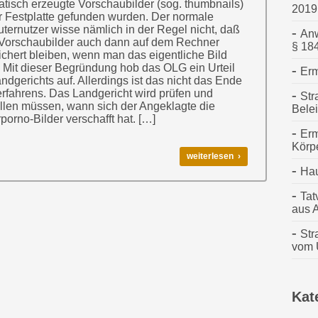
tisch erzeugte Vorschaubilder (sog. thumbnails)
2019
r Festplatte gefunden wurden. Der normale
ernutzer wisse nämlich in der Regel nicht, daß
Anw
Vorschaubilder auch dann auf dem Rechner
§ 18
chert bleiben, wenn man das eigentliche Bild
. Mit dieser Begründung hob das OLG ein Urteil
Erm
ndgerichts auf. Allerdings ist das nicht das Ende
rfahrens. Das Landgericht wird prüfen und
Str
ellen müssen, wann sich der Angeklagte die
Bele
porno-Bilder verschafft hat. […]
Erm
Körp
weiterlesen ›
Ha
Tat
aus 
Str
vom U
Kat