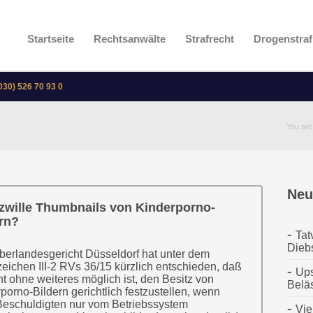
Startseite
Rechtsanwälte
Strafrecht
Drogenstraf
030) 526 70 93 0
You are
Neu
zwille Thumbnails von Kinderporno-
rn?
Tat
Dieb
erlandesgericht Düsseldorf hat unter dem
eichen III-2 RVs 36/15 kürzlich entschieden, daß
Ups
ht ohne weiteres möglich ist, den Besitz von
Belä
porno-Bildern gerichtlich festzustellen, wenn
eschuldigten nur vom Betriebssystem
Vie