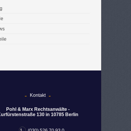
g
le
ws
eile
Kontakt
Pohl & Marx Rechtsanwälte -
urfürstenstraße 130 in 10785 Berlin
(030) 526 70 93 0