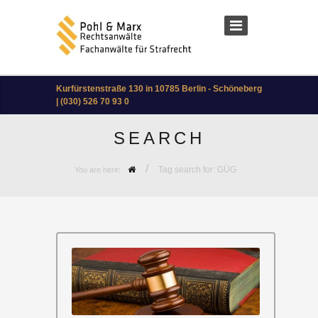
Kurfürstenstraße 130 in 10785 Berlin - Schöneberg
| (030) 526 70 93 0
SEARCH
/
Tag search for: GÜG
You are here: