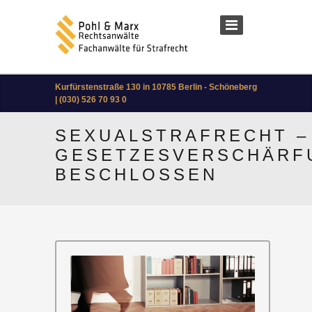
Kurfürstenstraße 130 in 10785 Berlin - Schöneberg
| (030) 526 70 93 0
SEXUALSTRAFRECHT –
GESETZESVERSCHÄRF
BESCHLOSSEN